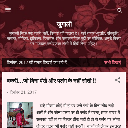
सीधे मुख्य सामग्री पर जाएं
जुगाली
जुगाली सिर्फ़ एक ब्लॉग नहीं, विचारों की यात्रा है। यहाँ यात्रा-वृत्तांत, संस्कृति,
समाज, मीडिया, इतिहास, हिमाचल और समसामयिक मुद्दों पर मौलिक, अनूठे विषयों
पर मजेदार,मनोरंजक शैली में हिंदी लेख पढ़िए।
दिसंबर, 2017 की पोस्ट दिखाई जा रही हैं
सभी दिखाएं
सं
दे
बकरी...जो बिना पंखे और पलंग के नहीं सोती !!
श
-
दिसंबर 21, 2017
चाहे मौसम कोई भी हो पर उसे पंखे के बिना नींद नहीं
आती है और सोना पलंग पर ही पसंद है परन्तु अगर चादर में
सलवटें पड़ी हो या बिस्तर ठीक नहीं हो तो वो पलंग पर सोना
तो दूर चढ़ना भी पसंद नहीं करती। बच्चों को लेकर इसतरह